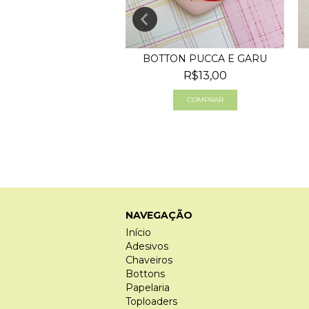
TON SYLVANIAN
BOTTON PUCCA E GARU
MORANGO
R$13,00
R$13,00
NAVEGAÇÃO
Início
Adesivos
Chaveiros
Bottons
Papelaria
Toploaders