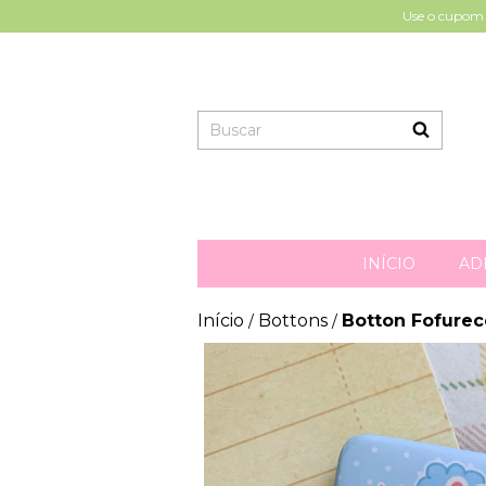
Use o cupom 
INÍCIO
AD
Início
Bottons
Botton Fofurec
/
/