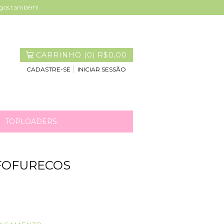
tigos também!
CARRINHO
(
0
)
R$0,00
CADASTRE-SE
INICIAR SESSÃO
TOPLOADERS
FOFURECOS