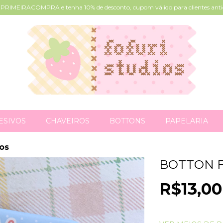
PRIMEIRACOMPRA e tenha 10% de desconto, cupom válido para clientes an
ESIVOS
CHAVEIROS
BOTTONS
PAPELARIA
os
BOTTON 
R$13,00